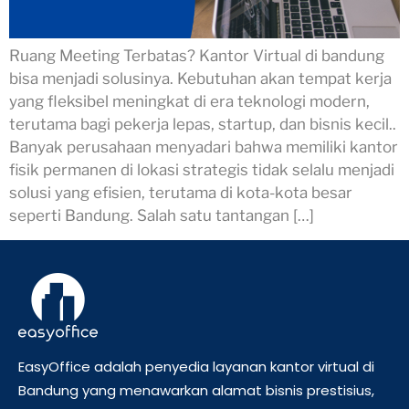
Ruang Meeting Terbatas? Kantor Virtual di bandung
bisa menjadi solusinya. Kebutuhan akan tempat kerja
yang fleksibel meningkat di era teknologi modern,
terutama bagi pekerja lepas, startup, dan bisnis kecil..
Banyak perusahaan menyadari bahwa memiliki kantor
fisik permanen di lokasi strategis tidak selalu menjadi
solusi yang efisien, terutama di kota-kota besar
seperti Bandung. Salah satu tantangan […]
EasyOffice adalah penyedia layanan kantor virtual di
Bandung yang menawarkan alamat bisnis prestisius,