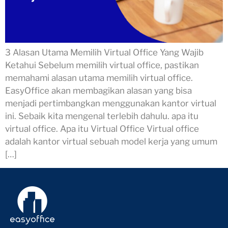
3 Alasan Utama Memilih Virtual Office Yang Wajib
Ketahui Sebelum memilih virtual office, pastikan
memahami alasan utama memilih virtual office.
EasyOffice akan membagikan alasan yang bisa
menjadi pertimbangkan menggunakan kantor virtual
ini. Sebaik kita mengenal terlebih dahulu. apa itu
virtual office. Apa itu Virtual Office Virtual office
adalah kantor virtual sebuah model kerja yang umum
[…]